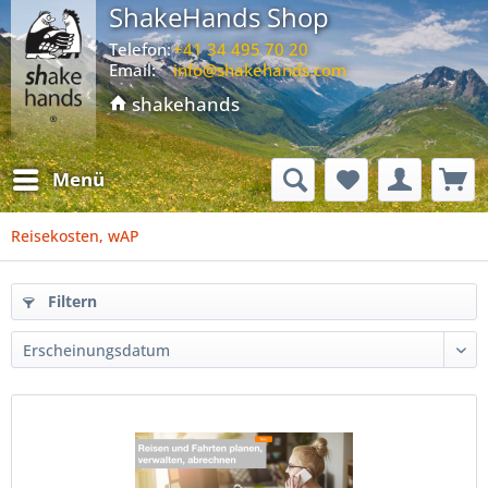
ShakeHands Shop
Telefon:
+41 34 495 70 20
Email:
info@shakehands.com
shakehands
Menü
Reisekosten, wAP
Filtern