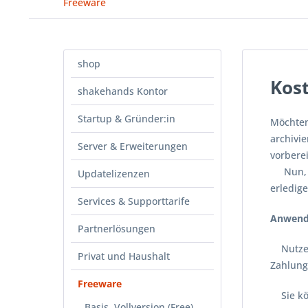
Freeware
shop
Kos
shakehands Kontor
Startup & Gründer:in
Möchten
archivi
Server & Erweiterungen
vorbere
Nun, mi
Updatelizenzen
erledig
Services & Supporttarife
Anwendu
Partnerlösungen
Nutzen 
Privat und Haushalt
Zahlung
Freeware
Sie kön
Basis, Vollversion (Free)