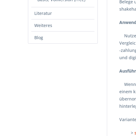
Belege 
shakeha
Literatur
Anwend
Weiteres
Nutzen 
Blog
Verglei
-zahlun
und digi
Ausführ
Wenn Si
einem k
übernomm
hinterle
Variant
>