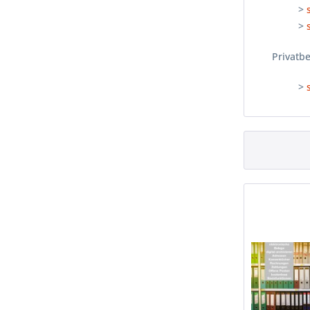
>
>
Privatb
>