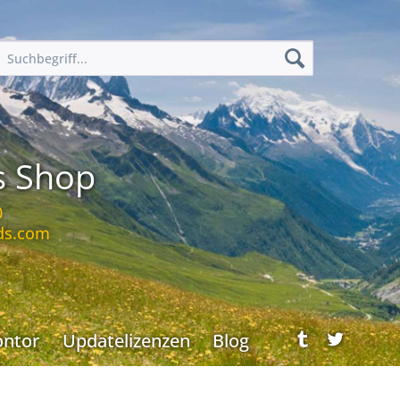
s Shop
0
ds.com
ontor
Updatelizenzen
Blog