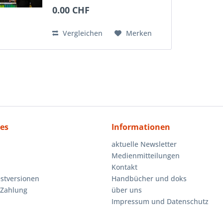
Windows 11. Schon in der
0.00 CHF
kostenlosen Ausführung Basis
unterstützt shakehands Kontor
perfekt bei der...
Vergleichen
Merken
ces
Informationen
aktuelle Newsletter
Medienmitteilungen
Kontakt
estversionen
Handbücher und doks
 Zahlung
über uns
Impressum und Datenschutz