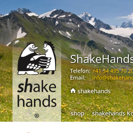
ShakeHand
Telefon:
+41 34 495 70 2
Email:
info@shakehan
shakehands
shop
shakehands K