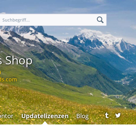
s Shop
0
ds.com
ontor
Updatelizenzen
Blog