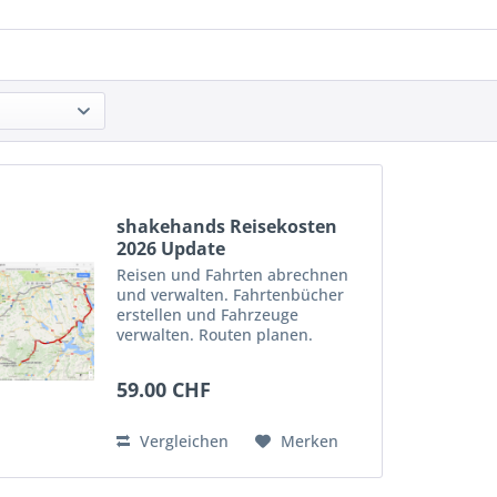
shakehands Reisekosten
2026 Update
Reisen und Fahrten abrechnen
und verwalten. Fahrtenbücher
erstellen und Fahrzeuge
verwalten. Routen planen.
Reisekostenbelege archivieren.
Mit Schnittstelle zu Apple-iOS-
59.00 CHF
App für iPhone und iPad von
Apple. Und Schnittstelle zu
shakehands...
Vergleichen
Merken