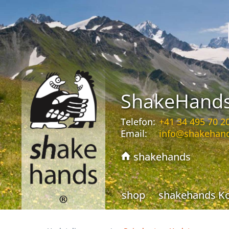
ShakeHand
Telefon:
+41 34 495 70 2
Email:
info@shakehan
shakehands
shop
shakehands K