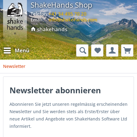
ShakeHands Shop
Telefon:
+41 34 495 70 20
Email:
info@shakehands.com
shakehands
Menü
Newsletter
Newsletter abonnieren
Abonnieren Sie jetzt unseren regelmässig erscheinenden
Newsletter und Sie werden stets als Erste/Erster über
neue Artikel und Angebote von ShakeHands Software Ltd
informiert.