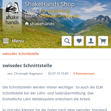
ShakeHands Shop
Telefon:
+41 34 495 70 20
Email:
info@shakehands.com
shakehands
Menü
swissdec Schnittstelle
swissdec Schnittstelle
von:
Christoph Hagmann
02.07.19 15:00
0 Kommentare
Die Schnittsteleln werden immer wichtiger. So auch die ELM
Schnittstelel bei der Lohn- und Salärübermittlung. Das
Einheitliche Lohn Meldesystem erleichtert die Arbeit.
In UniLohn können Sie die Daten nach dem swissdec Standard