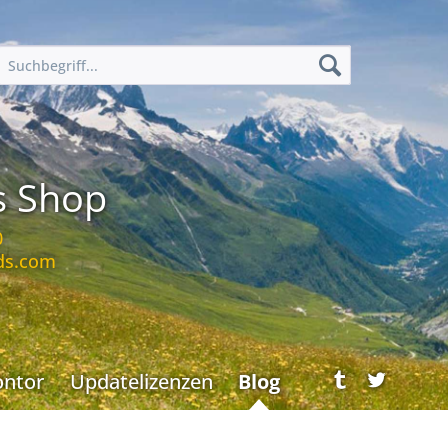
s Shop
0
ds.com
ontor
Updatelizenzen
Blog