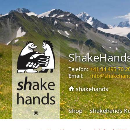
ShakeHand
Telefon:
+41 34 495 70 2
Email:
info@shakehan
shakehands
shop
shakehands K