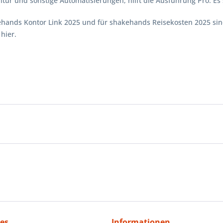
ventur und sonstige Automatisierungen, hilft die Ausführung Pro. 
hands Kontor Link 2025 und für shakehands Reisekosten 2025 sind a
hier.
ces
Informationen