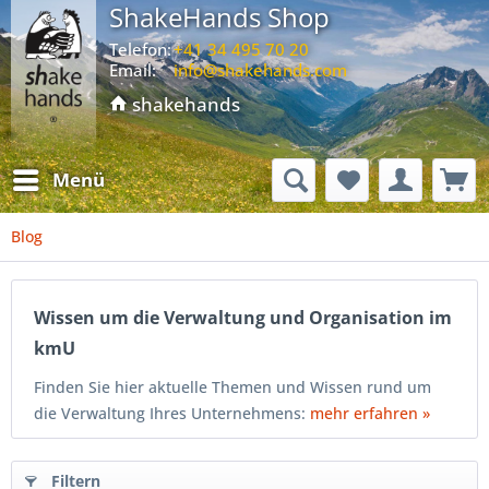
ShakeHands Shop
Telefon:
+41 34 495 70 20
Email:
info@shakehands.com
shakehands
Menü
Blog
Wissen um die Verwaltung und Organisation im
kmU
Finden Sie hier aktuelle Themen und Wissen rund um
die Verwaltung Ihres Unternehmens:
mehr erfahren »
Filtern